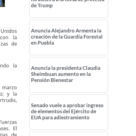
de Trump
Anuncia Alejandro Armenta la
 Unidos
creación de la Guardia Forestal
 con la
en Puebla
rzas de
ando la
Anuncia la presidenta Claudia
Sheimbuan aumento en la
Pensión Bienestar
e marzo
o; y la
trudis,
Senado vuele a aprobar ingreso
de elementos del Ejército de
EUA para adiestramiento
Fuerzas
ses. El
gias de