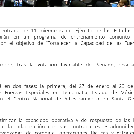
 entrada de 11 miembros del Ejército de los Estados
ciparán en un programa de entrenamiento conjunto
con el objetivo de “Fortalecer la Capacidad de las Fue
mbre, tras la votación favorable del Senado, resalt
á en dos fases: la primera, del 27 de enero al 23 d
e Fuerzas Especiales en Temamatla, Estado de Méxic
 el Centro Nacional de Adiestramiento en Santa Ger
optimizar la capacidad operativa y de respuesta de las 
te la colaboración con sus contrapartes estadouniden
avanzadas de combate, operaciones tácticas y estrate