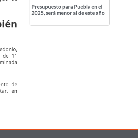
Presupuesto para Puebla en el
2025, será menor al de este año
ién
edonio,
a de 11
ominada
ento de
tar, en