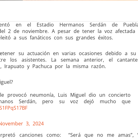
esentó en el Estadio Hermanos Serdán de Puebl
el 2 de noviembre. A pesar de tener la voz afectada
eleitó a sus fanáticos con sus grandes éxitos.
detener su actuación en varias ocasiones debido a su
e los asistentes. La semana anterior, el cantant
, Irapuato y Pachuca por la misma razón.
guel?
le provocó neumonía, Luis Miguel dio un concierto
rmanos Serdán, pero su voz dejó mucho que
m/S1FPqS17BF
November 3, 2024
interpretó canciones como: “Será que no me amas”,