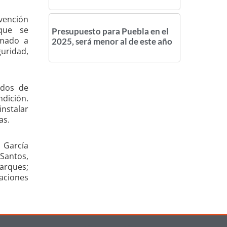
vención
que se
Presupuesto para Puebla en el
umado a
2025, será menor al de este año
uridad,
idos de
dición.
nstalar
as.
 García
Santos,
arques;
aciones