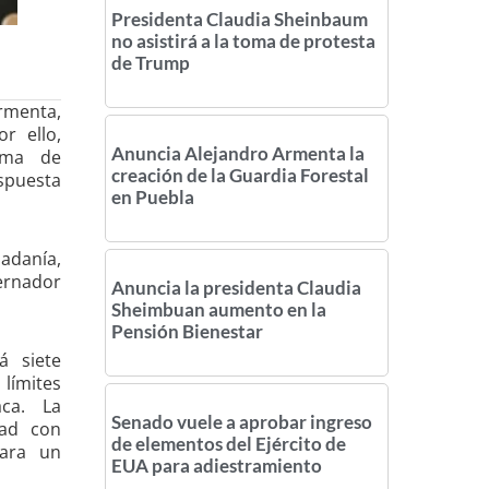
Presidenta Claudia Sheinbaum
no asistirá a la toma de protesta
de Trump
rmenta,
r ello,
Anuncia Alejandro Armenta la
ema de
creación de la Guardia Forestal
spuesta
en Puebla
adanía,
ernador
Anuncia la presidenta Claudia
Sheimbuan aumento en la
Pensión Bienestar
á siete
límites
aca. La
Senado vuele a aprobar ingreso
dad con
de elementos del Ejército de
para un
EUA para adiestramiento