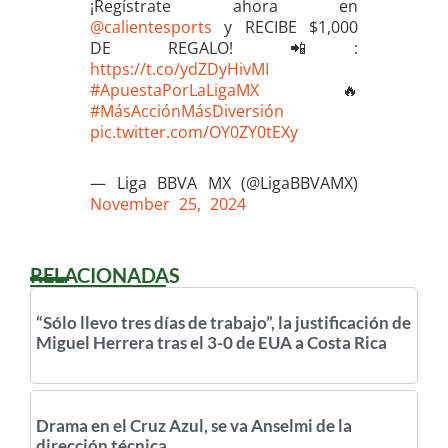
¡Regístrate ahora en
@calientesports
y RECIBE $1,000
DE REGALO! 📲:
https://t.co/ydZDyHivMI
#ApuestaPorLaLigaMX
🔥
#MásAcciónMásDiversión
pic.twitter.com/OY0ZY0tEXy
— Liga BBVA MX (@LigaBBVAMX)
November 25, 2024
RELACIONADAS
“Sólo llevo tres días de trabajo”, la justificación de
Miguel Herrera tras el 3-0 de EUA a Costa Rica
Drama en el Cruz Azul, se va Anselmi de la
dirección técnica