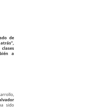
rado de
atrás”,
 clases
bién a
rrollo,
alvador
ha sido