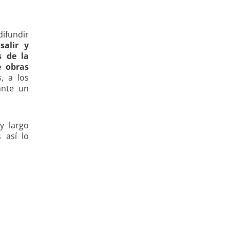
ifundir
salir y
s de la
e obras
, a los
ante un
y largo
 así lo