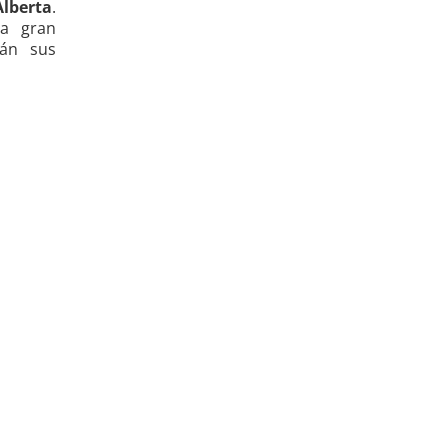
lberta
.
la gran
án sus