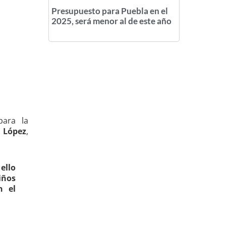
Presupuesto para Puebla en el
2025, será menor al de este año
ara la
 López
,
ello
iños
n el