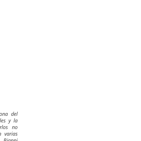
ona del
es y la
rlos no
 varias
 Bianni